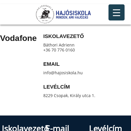
ISKOLAVEZETŐ
Vodafone
Báthori Adrienn
+36 70 776 0160
EMAIL
info@hajosiskola.hu
LEVÉLCÍM
8229 Csopak, Király utca 1.
Iskolavezető
E-mail
Levélcím