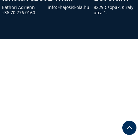
Báthori Adrienn
info@hajosiskola.hu
8229 Csopak, Király
+36 70 776 0160
utca 1.