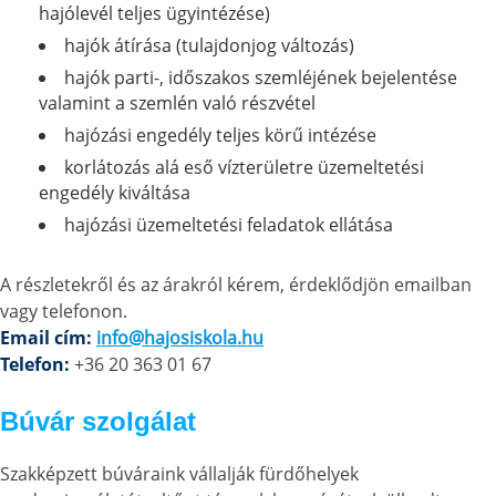
hajólevél teljes ügyintézése)
hajók átírása (tulajdonjog változás)
hajók parti-, időszakos szemléjének bejelentése
valamint a szemlén való részvétel
hajózási engedély teljes körű intézése
korlátozás alá eső vízterületre üzemeltetési
engedély kiváltása
hajózási üzemeltetési feladatok ellátása
A részletekről és az árakról kérem, érdeklődjön emailban
vagy telefonon.
Email cím:
info@hajosiskola.hu
Telefon:
+36 20 363 01 67
Búvár szolgálat
Szakképzett búváraink vállalják fürdőhelyek