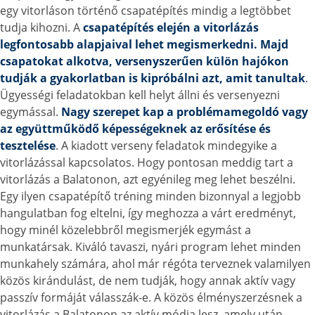
egy vitorláson történő csapatépítés mindig a legtöbbet
tudja kihozni. A
csapatépítés elején a vitorlázás
legfontosabb alapjaival lehet megismerkedni. Majd
csapatokat alkotva, versenyszerűen külön hajókon
tudják a gyakorlatban is kipróbálni azt, amit tanultak
.
Ügyességi feladatokban kell helyt állni és versenyezni
egymással.
Nagy szerepet kap a problémamegoldó vagy
az együttműködő képességeknek az erősítése és
tesztelése
. A kiadott verseny feladatok mindegyike a
vitorlázással kapcsolatos. Hogy pontosan meddig tart a
vitorlázás a Balatonon, azt egyénileg meg lehet beszélni.
Egy ilyen csapatépítő tréning minden bizonnyal a legjobb
hangulatban fog eltelni, így meghozza a várt eredményt,
hogy minél közelebbről megismerjék egymást a
munkatársak. Kiváló tavaszi, nyári program lehet minden
munkahely számára, ahol már régóta terveznek valamilyen
közös kirándulást, de nem tudják, hogy annak aktív vagy
passzív formáját válasszák-e. A közös élményszerzésnek a
vitorlázás a Balatonon az aktív módja lesz, amely után