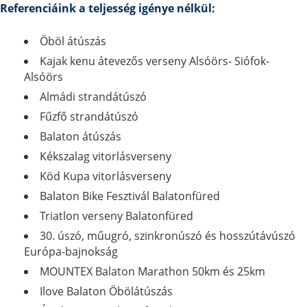
Referenciáink a teljesség igénye nélkül:
Öböl átúszás
Kajak kenu átevezős verseny Alsóörs- Siófok-
Alsóörs
Almádi strandátúszó
Fűzfő strandátúszó
Balaton átúszás
Kékszalag vitorlásverseny
Köd Kupa vitorlásverseny
Balaton Bike Fesztivál Balatonfüred
Triatlon verseny Balatonfüred
30. úszó, műugró, szinkronúszó és hosszútávúszó
Európa-bajnokság
MOUNTEX Balaton Marathon 50km és 25km
Ilove Balaton Öbölátúszás