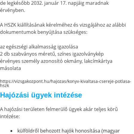
de legkésőbb 2032. január 17. napjáig maradnak
érvényben.
A HSZK kiállításának kérelméhez és vizsgájához az alábbi
dokumentumok benyújtása szükséges:
az egészségi alkalmasság igazolása
2 db szabványos méretű, színes igazolványkép
érvényes személy azonosító okmány, lakcímkártya
másolata
https://vizsgakozpont.hu/hajozas/konyv-kivaltasa-csereje-potlasa-
hszk
Hajózási ügyek intézése
A hajózási területen felmerülő ügyek akár teljes körű
intézése:
külföldről behozott hajók honosítása (magyar