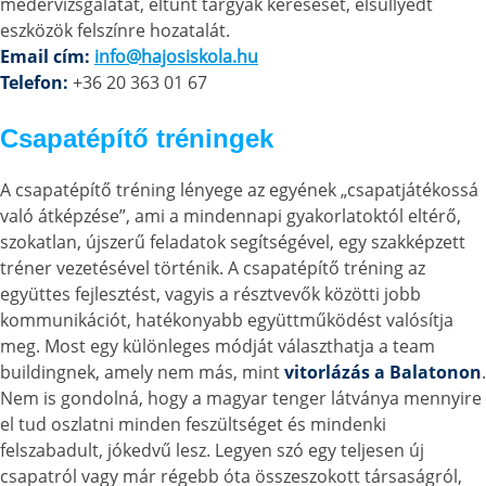
medervizsgálatát, eltűnt tárgyak keresését, elsüllyedt
eszközök felszínre hozatalát.
Email cím:
info@hajosiskola.hu
Telefon:
+36 20 363 01 67
Csapatépítő tréningek
A csapatépítő tréning lényege az egyének „csapatjátékossá
való átképzése”, ami a mindennapi gyakorlatoktól eltérő,
szokatlan, újszerű feladatok segítségével, egy szakképzett
tréner vezetésével történik. A csapatépítő tréning az
együttes fejlesztést, vagyis a résztvevők közötti jobb
kommunikációt, hatékonyabb együttműködést valósítja
meg. Most egy különleges módját választhatja a team
buildingnek, amely nem más, mint
vitorlázás a Balatonon
.
Nem is gondolná, hogy a magyar tenger látványa mennyire
el tud oszlatni minden feszültséget és mindenki
felszabadult, jókedvű lesz. Legyen szó egy teljesen új
csapatról vagy már régebb óta összeszokott társaságról,