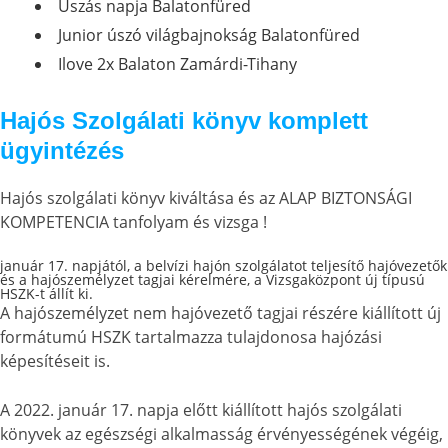
Úszás napja Balatonfüred
Junior úszó világbajnokság Balatonfüred
Ilove 2x Balaton Zamárdi-Tihany
Hajós Szolgálati könyv komplett
ügyintézés
Hajós szolgálati könyv kiváltása és az ALAP BIZTONSÁGI
KOMPETENCIA tanfolyam és vizsga !
január 17. napjától, a belvízi hajón szolgálatot teljesítő hajóvezetők
és a hajószemélyzet tagjai kérelmére, a Vizsgaközpont új típusú
HSZK-t állít ki.
A hajószemélyzet nem hajóvezető tagjai részére kiállított új
formátumú HSZK tartalmazza tulajdonosa hajózási
képesítéseit is.
A 2022. január 17. napja előtt kiállított hajós szolgálati
könyvek az egészségi alkalmasság érvényességének végéig,